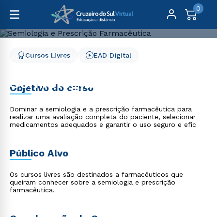
0
Cursos Livres
EAD Digital
Cursos Livres
Saúde
Semiologia e Prescrição Farmacêutica
Semiologia e Prescrição
Objetivo do curso
Farmacêutica
Dominar a semiologia e a prescrição farmacêutica para
realizar uma avaliação completa do paciente, selecionar
medicamentos adequados e garantir o uso seguro e efic
Público Alvo
Os cursos livres são destinados a farmacêuticos que
queiram conhecer sobre a semiologia e prescrição
farmacêutica.