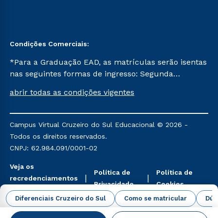
Condições Comerciais:
*Para a Graduação EAD, as matrículas serão isentas
nas seguintes formas de ingresso: Segunda
Graduação, Segunda Graduação 2.0 e Transferência.
abrir todas as condições vigentes
Já para as demais, a taxa de matrícula será de R$
49. *Para a Pós-graduação EAD, as ofertas
mencionadas são referentes aos cursos: Ensino
Campus Virtual Cruzeiro do Sul Educacional © 2026 -
Religioso, Geografia para a Docência e Metodologia
Todos os direitos reservados.
do Ensino de História: Questões Atuais.
CNPJ: 62.984.091/0001-02
Veja os
Política de
Política de
recredenciamentos
Privacidade
Cookies
aqui
Diferenciais Cruzeiro do Sul
Como se matricular
Dúv