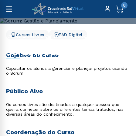
0
Cursos Livres
EAD Digital
Cursos Livres
Engenharia e Tecnologia
Scrum: Gestão e Planejamento
Scrum: Gestão e
Objetivo do curso
Planejamento
Capacitar os alunos a gerenciar e planejar projetos usando
o Scrum.
Público Alvo
Os cursos livres são destinados a qualquer pessoa que
queira conhecer sobre os diferentes temas tratados, nas
diversas áreas do conhecimento.
Coordenação do Curso