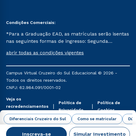
Condições Comerciais:
*Para a Graduação EAD, as matrículas serão isentas
nas seguintes formas de ingresso: Segunda
Graduação, Segunda Graduação 2.0 e Transferência.
abrir todas as condições vigentes
Já para as demais, a taxa de matrícula será de R$
49. *Para a Pós-graduação EAD, as ofertas
mencionadas são referentes aos cursos: Ensino
Campus Virtual Cruzeiro do Sul Educacional © 2026 -
Religioso, Geografia para a Docência e Metodologia
Todos os direitos reservados.
do Ensino de História: Questões Atuais.
CNPJ: 62.984.091/0001-02
Veja os
Política de
Política de
recredenciamentos
Privacidade
Cookies
aqui
Diferenciais Cruzeiro do Sul
Como se matricular
Dúv
Inscreva-se
Simular Investimento