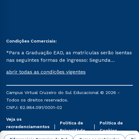
Condições Comerciais:
*Para a Graduação EAD, as matrículas serão isentas
nas seguintes formas de ingresso: Segunda
Graduação, Segunda Graduação 2.0 e Transferência.
abrir todas as condições vigentes
Já para as demais, a taxa de matrícula será de R$
49. *Para a Pós-graduação EAD, as ofertas
mencionadas são referentes aos cursos: Ensino
Campus Virtual Cruzeiro do Sul Educacional © 2026 -
Religioso, Geografia para a Docência e Metodologia
Todos os direitos reservados.
do Ensino de História: Questões Atuais.
CNPJ: 62.984.091/0001-02
Veja os
Política de
Política de
recredenciamentos
Privacidade
Cookies
aqui