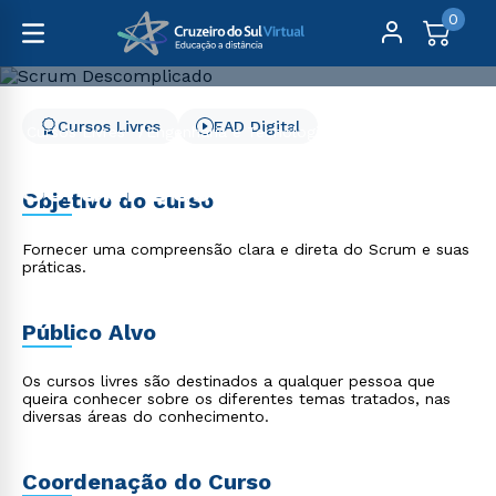
0
Cursos Livres
EAD Digital
Cursos Livres
Engenharia e Tecnologia
Scrum Descomplicado
Scrum Descomplicado
Objetivo do curso
Fornecer uma compreensão clara e direta do Scrum e suas
práticas.
Público Alvo
Os cursos livres são destinados a qualquer pessoa que
queira conhecer sobre os diferentes temas tratados, nas
diversas áreas do conhecimento.
Coordenação do Curso