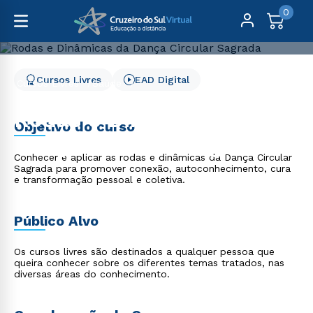
0
Cursos Livres
EAD Digital
Cursos Livres
Saúde
Rodas e Dinâmicas da Dança Circular Sagrada
Rodas e Dinâmicas da
Objetivo do curso
Dança Circular Sagrada
Conhecer e aplicar as rodas e dinâmicas da Dança Circular
Sagrada para promover conexão, autoconhecimento, cura
e transformação pessoal e coletiva.
Público Alvo
Os cursos livres são destinados a qualquer pessoa que
queira conhecer sobre os diferentes temas tratados, nas
diversas áreas do conhecimento.