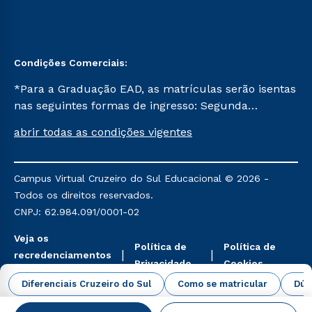
Condições Comerciais:
*Para a Graduação EAD, as matrículas serão isentas
nas seguintes formas de ingresso: Segunda
Graduação, Segunda Graduação 2.0 e Transferência.
abrir todas as condições vigentes
Já para as demais, a taxa de matrícula será de R$
49. *Para a Pós-graduação EAD, as ofertas
mencionadas são referentes aos cursos: Ensino
Campus Virtual Cruzeiro do Sul Educacional © 2026 -
Religioso, Geografia para a Docência e Metodologia
Todos os direitos reservados.
do Ensino de História: Questões Atuais.
CNPJ: 62.984.091/0001-02
Veja os
Política de
Política de
recredenciamentos
Privacidade
Cookies
aqui
Diferenciais Cruzeiro do Sul
Como se matricular
Dúv