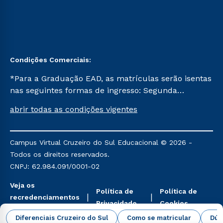
Condições Comerciais:
*Para a Graduação EAD, as matrículas serão isentas
nas seguintes formas de ingresso: Segunda
Graduação, Segunda Graduação 2.0 e Transferência.
abrir todas as condições vigentes
Já para as demais, a taxa de matrícula será de R$
49. *Para a Pós-graduação EAD, as ofertas
mencionadas são referentes aos cursos: Ensino
Campus Virtual Cruzeiro do Sul Educacional © 2026 -
Religioso, Geografia para a Docência e Metodologia
Todos os direitos reservados.
do Ensino de História: Questões Atuais.
CNPJ: 62.984.091/0001-02
Veja os
Política de
Política de
recredenciamentos
Privacidade
Cookies
aqui
Diferenciais Cruzeiro do Sul
Como se matricular
Dúv