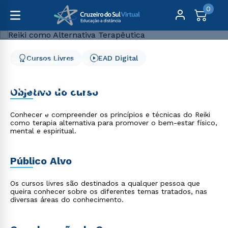
0
Cursos Livres
EAD Digital
Cursos Livres
Saúde
Reiki como Alternativa Terapêutica
Reiki como Alternativa
Objetivo do curso
Terapêutica
Conhecer e compreender os princípios e técnicas do Reiki
como terapia alternativa para promover o bem-estar físico,
mental e espiritual.
Público Alvo
Os cursos livres são destinados a qualquer pessoa que
queira conhecer sobre os diferentes temas tratados, nas
diversas áreas do conhecimento.