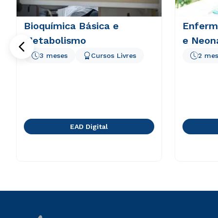
Bioquímica Básica e
Enferm
Metabolismo
e Neon
3 meses
Cursos Livres
2 mes
EAD Digital