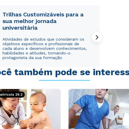
Trilhas Customizáveis para a
sua melhor jornada
universitária
Rápido e fácil
Rápido e fácil
Atividades de estudos que consideram os
WhatsApp
WhatsApp
objetivos específicos e profissionais de
ou
ou
cada aluno e desenvolvem conhecimentos,
habilidades e atitudes, tornando-o
protagonista da sua formação
cê também pode se interes
Estou de acordo com a
Estou de acordo com a
Política de Privacidade.
Política de Privacidade.
e
e
trícula 26.2
autorizo que meus dados sejam utilizados para o
autorizo que meus dados sejam utilizados para o
envio de conteúdos da Cruzeiro do Sul.
envio de conteúdos da Cruzeiro do Sul.