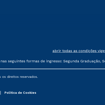
abrir todas as condições vig
 nas seguintes formas de ingresso: Segunda Graduação, S
comerciais oferecidos serão
 os direitos reservados.
nais poderão sofrer alterações nos períodos de rematríc
Política de Cookies