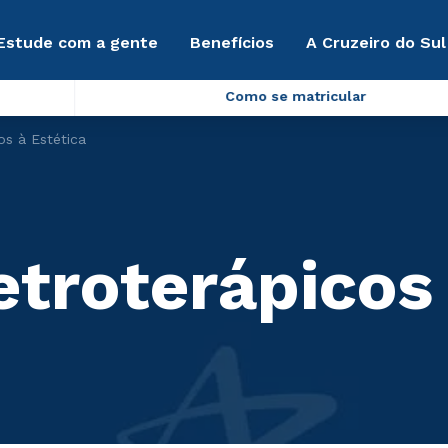
Estude com a gente
Benefícios
A Cruzeiro do Sul
Como se matricular
os à Estética
etroterápicos