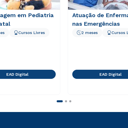
agem em Pediatria
Atuação de Enfer
atal
nas Emergências
es
Cursos Livres
2 meses
Cursos L
EAD Digital
EAD Digital