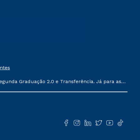
entes
egunda Graduação 2.0 e Transferência. Já para as
ula conforme exposto no contrato de prestação de