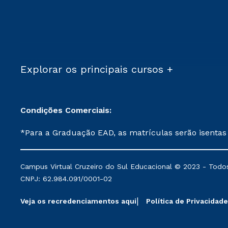
Explorar os principais cursos +
Condições Comerciais:
*Para a Graduação EAD, as matrículas serão isentas
demais, a taxa de matrícula será de R$ 49. *Para a Pós-graduação EAD, as ofertas mencionadas são referentes aos cursos: Ensino Religioso, Geografia para a
Docência e Metodologia do Ensino de História: Questões Atuais. **Semipresencial é um formato do Ensino a Distância. **Descontos 
Campus Virtual Cruzeiro do Sul Educacional © 2023 - Todos
mantidos conforme negociação. Descontos institucio
CNPJ: 62.984.091/0001-02
serviços.
Veja os recredenciamentos aqui
Política de Privacidade