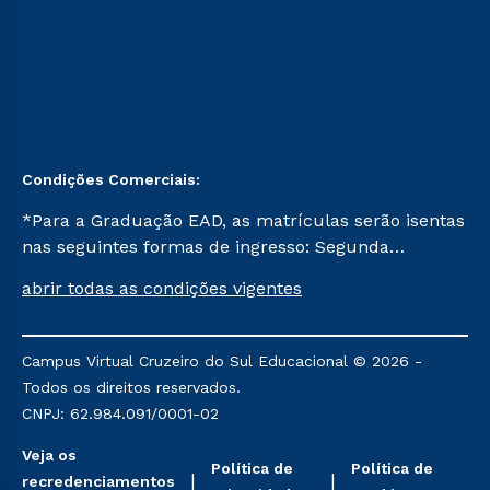
Condições Comerciais:
*Para a Graduação EAD, as matrículas serão isentas
nas seguintes formas de ingresso: Segunda
Graduação, Segunda Graduação 2.0 e Transferência.
abrir todas as condições vigentes
Já para as demais, a taxa de matrícula será de R$
49. *Para a Pós-graduação EAD, as ofertas
mencionadas são referentes aos cursos: Ensino
Campus Virtual Cruzeiro do Sul Educacional © 2026 -
Religioso, Geografia para a Docência e Metodologia
Todos os direitos reservados.
do Ensino de História: Questões Atuais.
CNPJ: 62.984.091/0001-02
Veja os
Política de
Política de
recredenciamentos