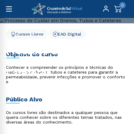
0
Cursos Livres
EAD Digital
Cursos Livres
Saúde
Processo de Cuidar em Drenos, Tubos e Cateteres
Processo de Cuidar em
Objetivo do curso
Drenos, Tubos e
Conhecer e compreender os princípios e técnicas do
Cateteres
cuidado com drenos, tubos e cateteres para garantir a
permeabilidade, prevenir infecções e promover o conforto
e
Público Alvo
Os cursos livres são destinados a qualquer pessoa que
queira conhecer sobre os diferentes temas tratados, nas
diversas áreas do conhecimento.