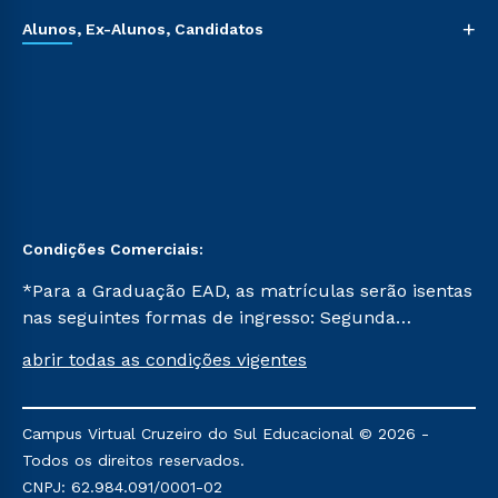
+
Alunos, Ex-Alunos, Candidatos
Condições Comerciais:
*Para a Graduação EAD, as matrículas serão isentas
nas seguintes formas de ingresso: Segunda
Graduação, Segunda Graduação 2.0 e Transferência.
abrir todas as condições vigentes
Já para as demais, a taxa de matrícula será de R$
49. *Para a Pós-graduação EAD, as ofertas
mencionadas são referentes aos cursos: Ensino
Campus Virtual Cruzeiro do Sul Educacional © 2026 -
Religioso, Geografia para a Docência e Metodologia
Todos os direitos reservados.
do Ensino de História: Questões Atuais.
CNPJ: 62.984.091/0001-02