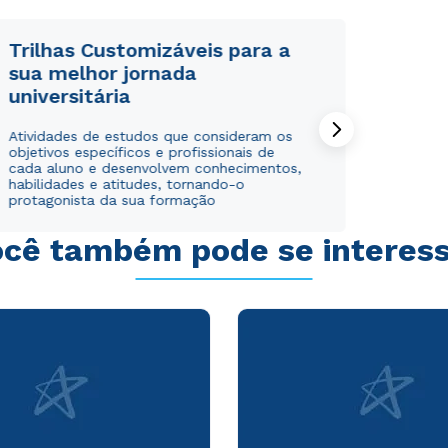
WhatsApp
WhatsApp
ou
ou
Trilhas Customizáveis para a
sua melhor jornada
universitária
Atividades de estudos que consideram os
objetivos específicos e profissionais de
cada aluno e desenvolvem conhecimentos,
habilidades e atitudes, tornando-o
Estou de acordo com a
Estou de acordo com a
Política de Privacidade.
Política de Privacidade.
e
e
protagonista da sua formação
autorizo que meus dados sejam utilizados para o
autorizo que meus dados sejam utilizados para o
envio de conteúdos da Cruzeiro do Sul.
envio de conteúdos da Cruzeiro do Sul.
cê também pode se interes