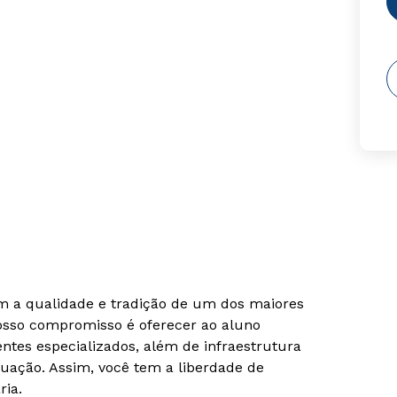
om a qualidade e tradição de um dos maiores
Nosso compromisso é oferecer ao aluno
tes especializados, além de infraestrutura
uação. Assim, você tem a liberdade de
ria.
Rápido e fácil
Rápido e fácil