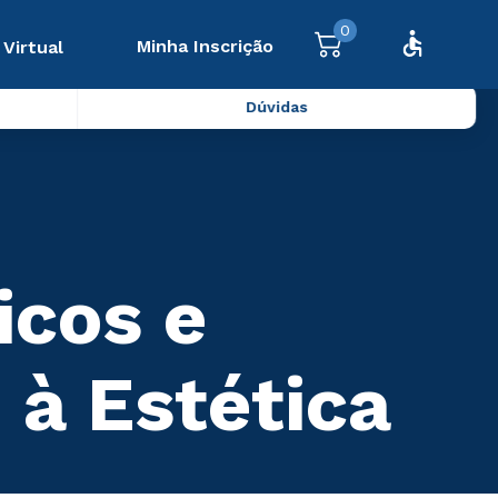
0
Minha Inscrição
 Virtual
Dúvidas
icos e
 à Estética