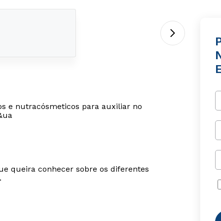
E
os e nutracósmeticos para auxiliar no
a&ua
ue queira conhecer sobre os diferentes
.