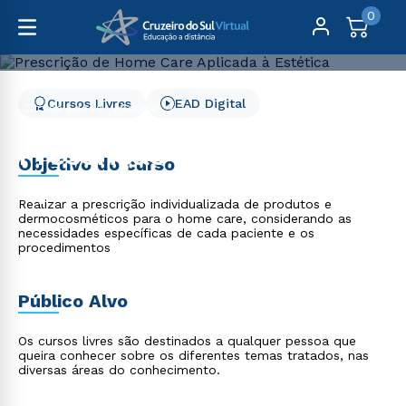
0
Cursos Livres
EAD Digital
Cursos Livres
Saúde
Prescrição de Home Care Aplicada à Estética
Prescrição de Home Care
Objetivo do curso
Aplicada à Estética
Realizar a prescrição individualizada de produtos e
dermocosméticos para o home care, considerando as
necessidades específicas de cada paciente e os
procedimentos
Público Alvo
Os cursos livres são destinados a qualquer pessoa que
queira conhecer sobre os diferentes temas tratados, nas
diversas áreas do conhecimento.