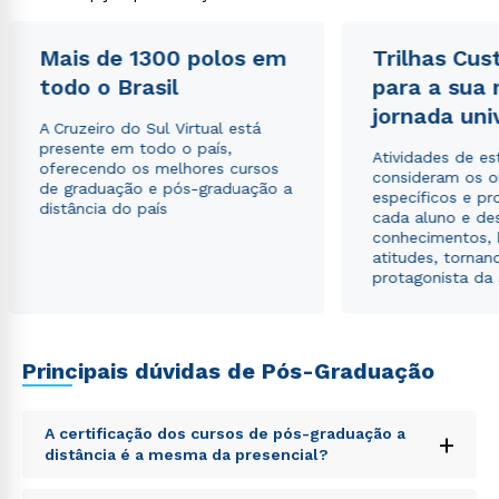
Mais de 1300 polos em
Trilhas Cus
todo o Brasil
para a sua
jornada uni
A Cruzeiro do Sul Virtual está
presente em todo o país,
Atividades de e
oferecendo os melhores cursos
consideram os o
de graduação e pós-graduação a
específicos e pro
distância do país
cada aluno e de
conhecimentos, 
atitudes, tornan
protagonista da
Rápido e fácil
WhatsApp
Principais dúvidas de Pós-Graduação
ou
A certificação dos cursos de pós-graduação a
+
distância é a mesma da presencial?