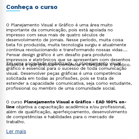
profissional ou membro de uma comunidade social. O
curso Planejamento Visual e Gráfico - EAD 100% on-line
Conheça o curso
objetiva a capacitação acadêmica e/ou profissional, além
de qualificação, aperfeiçoamento, desenvolvimento de
competências e habilidades para o mercado de trabalho.
O Planejamento Visual e Gráfico é uma área muito
importante da comunicação, pois está apoiada no
impresso com seus mais de quatro séculos de
desenvolvimento de jornais. Nesse período, muita coisa
bela foi produzida, muita tecnologia surgiu e atualmente
continua revolucionando e transformando nossas vidas.
Pensar design gráfico é um desafio para produtos
impressos e eletrônicos que se apresentam com desenhos
Em uma sociedade midiatizada, o planejamento visual
criativos e que precisam comunicar e conquistar o público.
gráfico é essencial para o sucesso de toda comunicação
visual. Desenvolver peças gráficas é uma competência
solicitada em todas as profissões, pois se trata de
estender a capacidade comunicativa, seja como estudante,
profissional ou membro de uma comunidade social.
O curso
Planejamento Visual e Gráfico - EAD 100% on-
line
objetiva a capacitação acadêmica e/ou profissional,
além de qualificação, aperfeiçoamento, desenvolvimento
de competências e habilidades para o mercado de
trabalho.
Ler mais