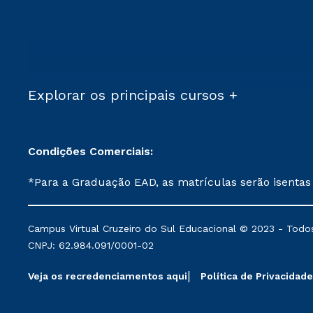
Explorar os principais cursos +
Condições Comerciais:
*Para a Graduação EAD, as matrículas serão isentas
demais, a taxa de matrícula será de R$ 49. *Para a Pós-graduação EAD, as ofertas mencionadas são referentes aos cursos: Ensino Religioso, Geografia para a
Docência e Metodologia do Ensino de História: Questões Atuais. **Semipresencial é um formato do Ensino a Distância. **Descontos 
Campus Virtual Cruzeiro do Sul Educacional © 2023 - Todos
mantidos conforme negociação. Descontos institucio
CNPJ: 62.984.091/0001-02
serviços.
Veja os recredenciamentos aqui
Política de Privacidade