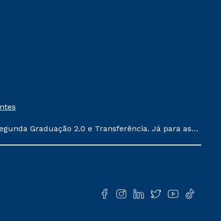
entes
egunda Graduação 2.0 e Transferência. Já para as
ula conforme exposto no contrato de prestação de