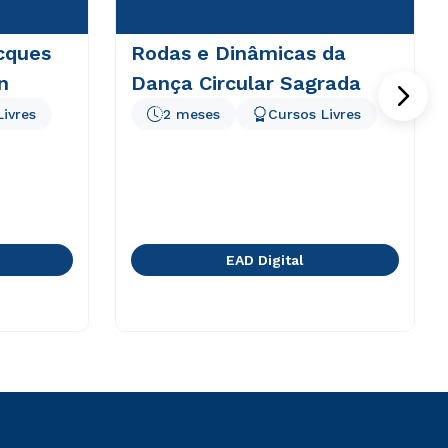
cques
Rodas e Dinâmicas da
n
Dança Circular Sagrada
Livres
2 meses
Cursos Livres
EAD Digital