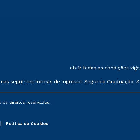
abrir todas as condições vig
 nas seguintes formas de ingresso: Segunda Graduação, S
comerciais oferecidos serão
 os direitos reservados.
nais poderão sofrer alterações nos períodos de rematríc
Política de Cookies