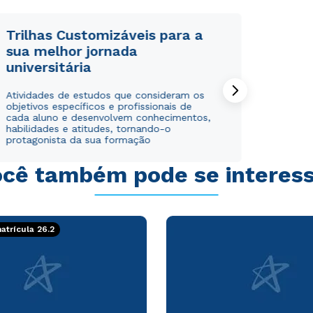
Trilhas Customizáveis para a
sua melhor jornada
universitária
Rápido e fácil
Rápido e fácil
Atividades de estudos que consideram os
WhatsApp
WhatsApp
objetivos específicos e profissionais de
ou
ou
cada aluno e desenvolvem conhecimentos,
habilidades e atitudes, tornando-o
protagonista da sua formação
cê também pode se interes
Estou de acordo com a
Estou de acordo com a
Política de Privacidade.
Política de Privacidade.
e
e
trícula 26.2
autorizo que meus dados sejam utilizados para o
autorizo que meus dados sejam utilizados para o
envio de conteúdos da Cruzeiro do Sul.
envio de conteúdos da Cruzeiro do Sul.