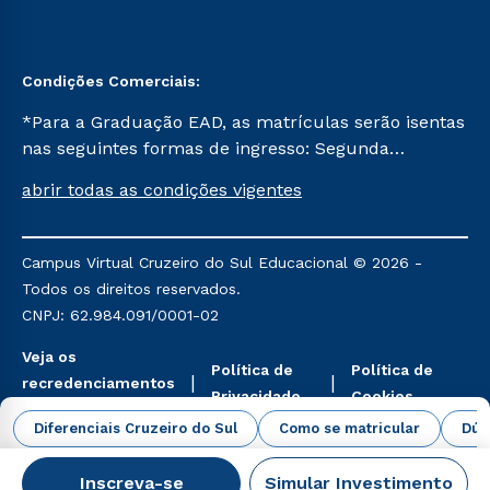
Condições Comerciais:
*Para a Graduação EAD, as matrículas serão isentas
nas seguintes formas de ingresso: Segunda
Graduação, Segunda Graduação 2.0 e Transferência.
abrir todas as condições vigentes
Já para as demais, a taxa de matrícula será de R$
49. *Para a Pós-graduação EAD, as ofertas
mencionadas são referentes aos cursos: Ensino
Campus Virtual Cruzeiro do Sul Educacional © 2026 -
Religioso, Geografia para a Docência e Metodologia
Todos os direitos reservados.
do Ensino de História: Questões Atuais.
CNPJ: 62.984.091/0001-02
Veja os
Política de
Política de
recredenciamentos
Privacidade
Cookies
aqui
Diferenciais Cruzeiro do Sul
Como se matricular
Dúv
Inscreva-se
Simular Investimento