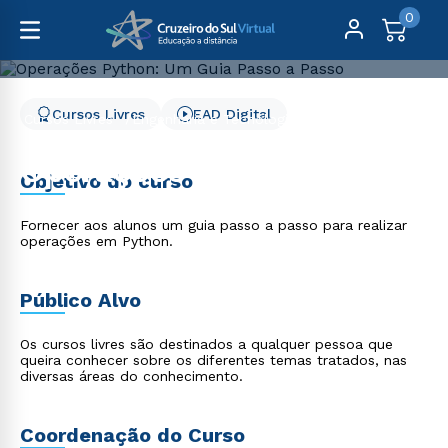
0
Cursos Livres
EAD Digital
Cursos Livres
Engenharia e Tecnologia
Operações Python: Um Guia Passo a Passo
Operações Python: Um
Objetivo do curso
Guia Passo a Passo
Fornecer aos alunos um guia passo a passo para realizar
operações em Python.
Público Alvo
Os cursos livres são destinados a qualquer pessoa que
queira conhecer sobre os diferentes temas tratados, nas
diversas áreas do conhecimento.
Coordenação do Curso