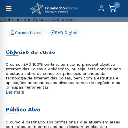
0
Cursos Livres
EAD Digital
Cursos Livres
Engenharia e Tecnologia
Internet das Coisas e Aplicações
Internet das Coisas e
Objetivo do curso
Aplicações
O curso, EAD 100% on-line, tem como principal objetivo
Internet das Coisas e Aplicações, ou seja, será conceituado
o estudo sobre os conceitos principais oriundos da
tecnologia de Internet das Coisas, bem com a estrutura e
aplicações adequadas aos diversos ramos de negócio e as
principais ferramentas.
Ler mais
Público Alvo
O curso é destinado aos profissionais que atuam em áreas
correlatas, bem como aos que desejam ampliar seu