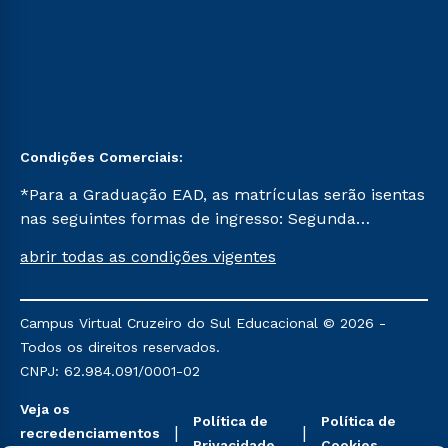
Condições Comerciais:
*Para a Graduação EAD, as matrículas serão isentas
nas seguintes formas de ingresso: Segunda
Graduação, Segunda Graduação 2.0 e Transferência.
abrir todas as condições vigentes
Já para as demais, a taxa de matrícula será de R$
49. *Para a Pós-graduação EAD, as ofertas
mencionadas são referentes aos cursos: Ensino
Campus Virtual Cruzeiro do Sul Educacional © 2026 -
Religioso, Geografia para a Docência e Metodologia
Todos os direitos reservados.
do Ensino de História: Questões Atuais.
CNPJ: 62.984.091/0001-02
Veja os
Política de
Política de
recredenciamentos
Privacidade
Cookies