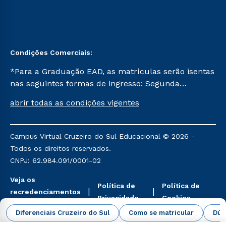
Condições Comerciais:
*Para a Graduação EAD, as matrículas serão isentas
nas seguintes formas de ingresso: Segunda
Graduação, Segunda Graduação 2.0 e Transferência.
abrir todas as condições vigentes
Já para as demais, a taxa de matrícula será de R$
49. *Para a Pós-graduação EAD, as ofertas
mencionadas são referentes aos cursos: Ensino
Campus Virtual Cruzeiro do Sul Educacional © 2026 -
Religioso, Geografia para a Docência e Metodologia
Todos os direitos reservados.
do Ensino de História: Questões Atuais.
CNPJ: 62.984.091/0001-02
Veja os
Política de
Política de
recredenciamentos
Privacidade
Cookies
aqui
Diferenciais Cruzeiro do Sul
Como se matricular
Dúv