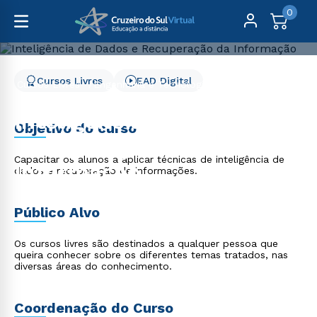
0
Cursos Livres
EAD Digital
Cursos Livres
Engenharia e Tecnologia
Inteligência de Dados e Recuperação da Informação
Inteligência de Dados e
Objetivo do curso
Recuperação da
Capacitar os alunos a aplicar técnicas de inteligência de
Informação
dados e recuperação de informações.
Público Alvo
Os cursos livres são destinados a qualquer pessoa que
queira conhecer sobre os diferentes temas tratados, nas
diversas áreas do conhecimento.
Coordenação do Curso