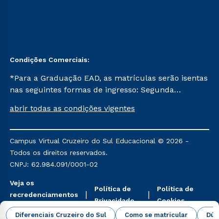
Condições Comerciais:
*Para a Graduação EAD, as matrículas serão isentas
nas seguintes formas de ingresso: Segunda
Graduação, Segunda Graduação 2.0 e Transferência.
abrir todas as condições vigentes
Já para as demais, a taxa de matrícula será de R$
49. *Para a Pós-graduação EAD, as ofertas
mencionadas são referentes aos cursos: Ensino
Campus Virtual Cruzeiro do Sul Educacional © 2026 -
Religioso, Geografia para a Docência e Metodologia
Todos os direitos reservados.
do Ensino de História: Questões Atuais.
CNPJ: 62.984.091/0001-02
Veja os
Política de
Política de
recredenciamentos
Privacidade
Cookies
aqui
Diferenciais Cruzeiro do Sul
Como se matricular
Dúv