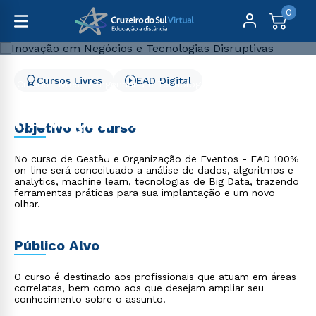
0
Cursos Livres
EAD Digital
Cursos Livres
Engenharia e Tecnologia
Inovação em Negócios e Tecnologias Disruptivas
Inovação em Negócios e
Objetivo do curso
Tecnologias Disruptivas
No curso de Gestão e Organização de Eventos - EAD 100%
on-line será conceituado a análise de dados, algoritmos e
analytics, machine learn, tecnologias de Big Data, trazendo
ferramentas práticas para sua implantação e um novo
olhar.
Público Alvo
O curso é destinado aos profissionais que atuam em áreas
correlatas, bem como aos que desejam ampliar seu
conhecimento sobre o assunto.