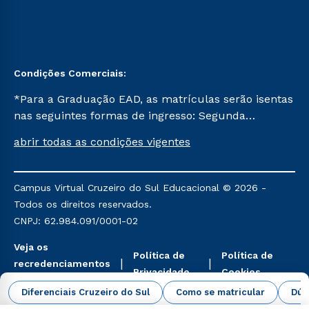
Condições Comerciais:
*Para a Graduação EAD, as matrículas serão isentas
nas seguintes formas de ingresso: Segunda
Graduação, Segunda Graduação 2.0 e Transferência.
abrir todas as condições vigentes
Já para as demais, a taxa de matrícula será de R$
49. *Para a Pós-graduação EAD, as ofertas
mencionadas são referentes aos cursos: Ensino
Campus Virtual Cruzeiro do Sul Educacional © 2026 -
Religioso, Geografia para a Docência e Metodologia
Todos os direitos reservados.
do Ensino de História: Questões Atuais.
CNPJ: 62.984.091/0001-02
Veja os
Política de
Política de
recredenciamentos
Privacidade
Cookies
aqui
Diferenciais Cruzeiro do Sul
Como se matricular
Dúv