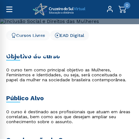
0
Cursos Livres
EAD Digital
Cursos Livres
Saúde
Inclusão Social e Direitos das Mulheres
Inclusão Social e Direitos
Objetivo do curso
das Mulheres
O curso tem como principal objetivo as Mulheres,
Feminismos e Identidades, ou seja, será conceituada o
papel da mulher na sociedade brasileira contemporânea.
Público Alvo
O curso é destinado aos profissionais que atuam em áreas
correlatas, bem como aos que desejam ampliar seu
conhecimento sobre o assunto.