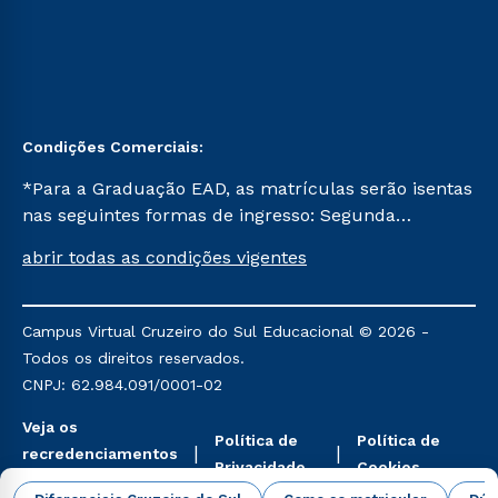
Condições Comerciais:
*Para a Graduação EAD, as matrículas serão isentas
nas seguintes formas de ingresso: Segunda
Graduação, Segunda Graduação 2.0 e Transferência.
abrir todas as condições vigentes
Já para as demais, a taxa de matrícula será de R$
49. *Para a Pós-graduação EAD, as ofertas
mencionadas são referentes aos cursos: Ensino
Campus Virtual Cruzeiro do Sul Educacional © 2026 -
Religioso, Geografia para a Docência e Metodologia
Todos os direitos reservados.
do Ensino de História: Questões Atuais.
CNPJ: 62.984.091/0001-02
Veja os
Política de
Política de
recredenciamentos
Privacidade
Cookies
aqui