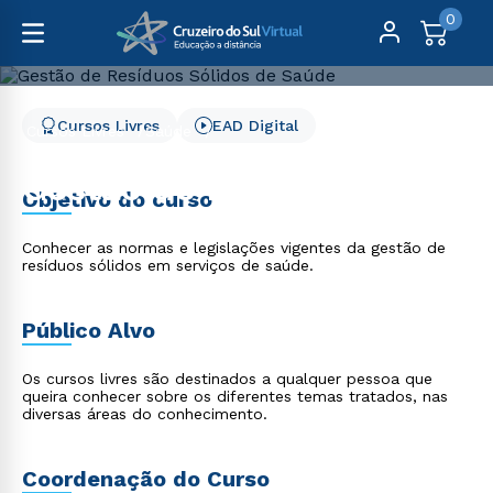
0
Cursos Livres
EAD Digital
Cursos Livres
Saúde
Gestão de Resíduos Sólidos de Saúde
Gestão de Resíduos
Objetivo do curso
Sólidos de Saúde
Conhecer as normas e legislações vigentes da gestão de
resíduos sólidos em serviços de saúde.
Público Alvo
Os cursos livres são destinados a qualquer pessoa que
queira conhecer sobre os diferentes temas tratados, nas
diversas áreas do conhecimento.
Coordenação do Curso