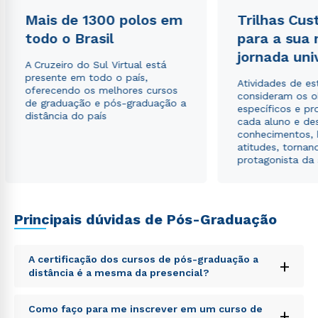
Mais de 1300 polos em
Trilhas Cus
todo o Brasil
para a sua
jornada uni
A Cruzeiro do Sul Virtual está
presente em todo o país,
Atividades de e
oferecendo os melhores cursos
consideram os o
de graduação e pós-graduação a
específicos e pro
distância do país
cada aluno e de
conhecimentos, 
atitudes, tornan
protagonista da
Rápido e fácil
WhatsApp
Principais dúvidas de Pós-Graduação
ou
A certificação dos cursos de pós-graduação a
+
distância é a mesma da presencial?
Sed ut perspiciatis unde omnis iste natus error sit
Como faço para me inscrever em um curso de
+
voluptatem accusantium doloremque laudantium,