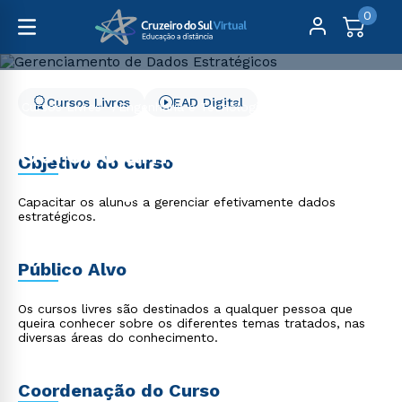
0
Cursos Livres
EAD Digital
Cursos Livres
Engenharia e Tecnologia
Gerenciamento de Dados Estratégicos
Gerenciamento de Dados
Objetivo do curso
Estratégicos
Capacitar os alunos a gerenciar efetivamente dados
estratégicos.
Público Alvo
Os cursos livres são destinados a qualquer pessoa que
queira conhecer sobre os diferentes temas tratados, nas
diversas áreas do conhecimento.
Coordenação do Curso