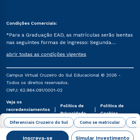
Condições Comerciais:
*Para a Graduação EAD, as matrículas serão isentas
nas seguintes formas de ingresso: Segunda
Graduação, Segunda Graduação 2.0 e Transferência.
abrir todas as condições vigentes
Já para as demais, a taxa de matrícula será de R$
49. *Para a Pós-graduação EAD, as ofertas
mencionadas são referentes aos cursos: Ensino
Campus Virtual Cruzeiro do Sul Educacional © 2026 -
Religioso, Geografia para a Docência e Metodologia
Todos os direitos reservados.
do Ensino de História: Questões Atuais.
CNPJ: 62.984.091/0001-02
Veja os
Política de
Política de
recredenciamentos
Privacidade
Cookies
aqui
Diferenciais Cruzeiro do Sul
Como se matricular
Dúv
Inscreva-se
Simular Investimento