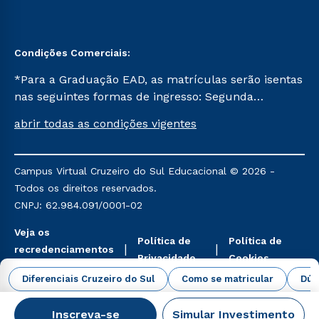
Condições Comerciais:
*Para a Graduação EAD, as matrículas serão isentas
nas seguintes formas de ingresso: Segunda
Graduação, Segunda Graduação 2.0 e Transferência.
abrir todas as condições vigentes
Já para as demais, a taxa de matrícula será de R$
49. *Para a Pós-graduação EAD, as ofertas
mencionadas são referentes aos cursos: Ensino
Campus Virtual Cruzeiro do Sul Educacional © 2026 -
Religioso, Geografia para a Docência e Metodologia
Todos os direitos reservados.
do Ensino de História: Questões Atuais.
CNPJ: 62.984.091/0001-02
Veja os
Política de
Política de
recredenciamentos
Privacidade
Cookies
aqui
Diferenciais Cruzeiro do Sul
Como se matricular
Dúv
Inscreva-se
Simular Investimento