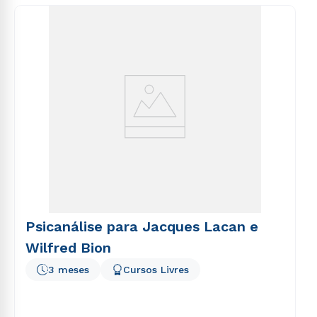
consequuntur magni dolores eos qui ratione
voluptatem sequi nesciunt.
Psicanálise para Jacques Lacan e
Wilfred Bion
3 meses
Cursos Livres