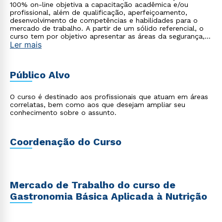
100% on-line objetiva a capacitação acadêmica e/ou
profissional, além de qualificação, aperfeiçoamento,
desenvolvimento de competências e habilidades para o
mercado de trabalho. A partir de um sólido referencial, o
curso tem por objetivo apresentar as áreas da segurança,
Ler mais
sustentabilidade e inovação, passando por estratégias
gastronômicas aplicadas à nutrição e conceitos de
cozinhar com economia, afeto e funcionalidade.
Público Alvo
O curso é destinado aos profissionais que atuam em áreas
correlatas, bem como aos que desejam ampliar seu
conhecimento sobre o assunto.
Coordenação do Curso
Mercado de Trabalho do curso de
Gastronomia Básica Aplicada à Nutrição