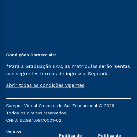
Condições Comerciais:
*Para a Graduação EAD, as matrículas serão isentas
nas seguintes formas de ingresso: Segunda
Graduação, Segunda Graduação 2.0 e Transferência.
abrir todas as condições vigentes
Já para as demais, a taxa de matrícula será de R$
49. *Para a Pós-graduação EAD, as ofertas
mencionadas são referentes aos cursos: Ensino
Campus Virtual Cruzeiro do Sul Educacional © 2026 -
Religioso, Geografia para a Docência e Metodologia
Todos os direitos reservados.
do Ensino de História: Questões Atuais.
CNPJ: 62.984.091/0001-02
Veja os
Política de
Política de