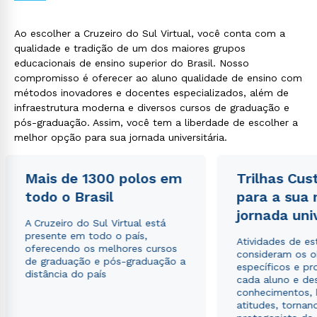
Ao escolher a Cruzeiro do Sul Virtual, você conta com a
qualidade e tradição de um dos maiores grupos
educacionais de ensino superior do Brasil. Nosso
compromisso é oferecer ao aluno qualidade de ensino com
métodos inovadores e docentes especializados, além de
infraestrutura moderna e diversos cursos de graduação e
pós-graduação. Assim, você tem a liberdade de escolher a
Rápido e fácil
melhor opção para sua jornada universitária.
WhatsApp
ou
Mais de 1300 polos em
Trilhas Cus
todo o Brasil
para a sua
jornada uni
A Cruzeiro do Sul Virtual está
presente em todo o país,
Atividades de e
oferecendo os melhores cursos
consideram os o
de graduação e pós-graduação a
específicos e pro
Estou de acordo com a
Política de Privacidade.
e
distância do país
cada aluno e de
autorizo que meus dados sejam utilizados para o
conhecimentos, 
envio de conteúdos da Cruzeiro do Sul.
atitudes, tornan