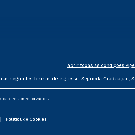
abrir todas as condições vig
 nas seguintes formas de ingresso: Segunda Graduação, S
comerciais oferecidos serão
 os direitos reservados.
nais poderão sofrer alterações nos períodos de rematríc
Política de Cookies