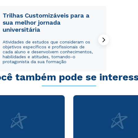
Trilhas Customizáveis para a
sua melhor jornada
universitária
Rápido e fácil
Rápido e fácil
Atividades de estudos que consideram os
WhatsApp
WhatsApp
objetivos específicos e profissionais de
ou
ou
cada aluno e desenvolvem conhecimentos,
habilidades e atitudes, tornando-o
protagonista da sua formação
cê também pode se interes
Estou de acordo com a
Estou de acordo com a
Política de Privacidade.
Política de Privacidade.
e
e
autorizo que meus dados sejam utilizados para o
autorizo que meus dados sejam utilizados para o
envio de conteúdos da Cruzeiro do Sul.
envio de conteúdos da Cruzeiro do Sul.