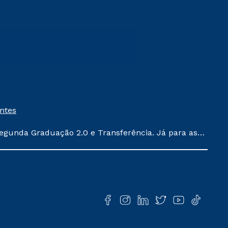
entes
egunda Graduação 2.0 e Transferência. Já para as
ula conforme exposto no contrato de prestação de