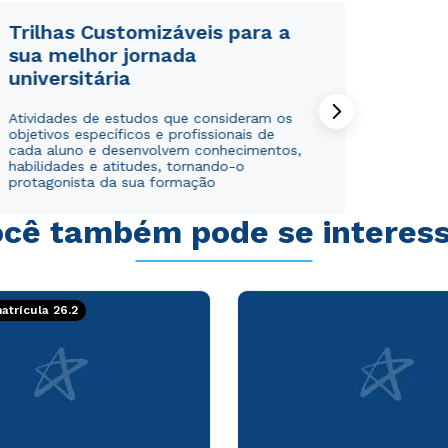
Trilhas Customizáveis para a
sua melhor jornada
universitária
Rápido e fácil
Rápido e fácil
Atividades de estudos que consideram os
WhatsApp
WhatsApp
objetivos específicos e profissionais de
cada aluno e desenvolvem conhecimentos,
ou
ou
habilidades e atitudes, tornando-o
protagonista da sua formação
cê também pode se interes
trícula 26.2
Estou de acordo com a
Estou de acordo com a
Política de Privacidade.
Política de Privacidade.
e
e
autorizo que meus dados sejam utilizados para o
autorizo que meus dados sejam utilizados para o
envio de conteúdos da Cruzeiro do Sul.
envio de conteúdos da Cruzeiro do Sul.