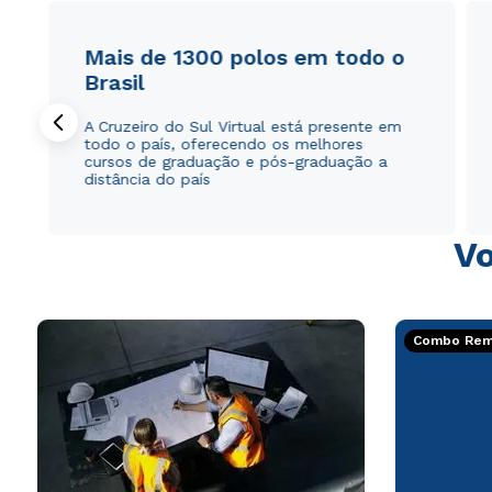
Mais de 1300 polos em todo o
Brasil
A Cruzeiro do Sul Virtual está presente em
todo o país, oferecendo os melhores
cursos de graduação e pós-graduação a
distância do país
Vo
Combo Rema