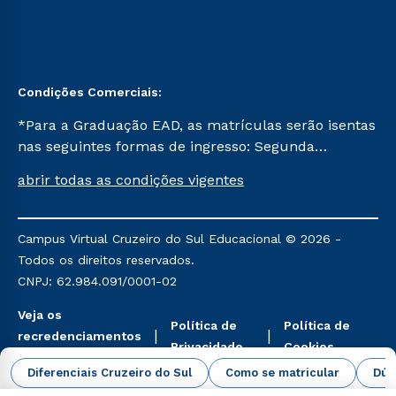
Condições Comerciais:
*Para a Graduação EAD, as matrículas serão isentas
nas seguintes formas de ingresso: Segunda
Graduação, Segunda Graduação 2.0 e Transferência.
abrir todas as condições vigentes
Já para as demais, a taxa de matrícula será de R$
49. *Para a Pós-graduação EAD, as ofertas
mencionadas são referentes aos cursos: Ensino
Campus Virtual Cruzeiro do Sul Educacional © 2026 -
Religioso, Geografia para a Docência e Metodologia
Todos os direitos reservados.
do Ensino de História: Questões Atuais.
CNPJ: 62.984.091/0001-02
Veja os
Política de
Política de
recredenciamentos
Privacidade
Cookies
aqui
Diferenciais Cruzeiro do Sul
Como se matricular
Dúv