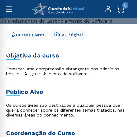
0
Cursos Livres
EAD Digital
Cursos Livres
Engenharia e Tecnologia
Fundamentos de Gerenciamento de Software
Fundamentos de
Objetivo do curso
Gerenciamento de
Fornecer uma compreensão abrangente dos princípios
Software
básicos do gerenciamento de software.
Público Alvo
Os cursos livres são destinados a qualquer pessoa que
queira conhecer sobre os diferentes temas tratados, nas
diversas áreas do conhecimento.
Coordenação do Curso