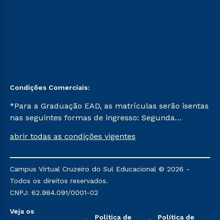
Condições Comerciais:
*Para a Graduação EAD, as matrículas serão isentas
nas seguintes formas de ingresso: Segunda
Graduação, Segunda Graduação 2.0 e Transferência.
abrir todas as condições vigentes
Já para as demais, a taxa de matrícula será de R$
49. *Para a Pós-graduação EAD, as ofertas
mencionadas são referentes aos cursos: Ensino
Campus Virtual Cruzeiro do Sul Educacional © 2026 -
Religioso, Geografia para a Docência e Metodologia
Todos os direitos reservados.
do Ensino de História: Questões Atuais.
CNPJ: 62.984.091/0001-02
Veja os
Política de
Política de