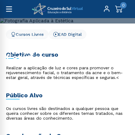
0
Cursos Livres
EAD Digital
Cursos Livres
Saúde
Fotografia Aplicada à Estética
Fotografia Aplicada à
Objetivo do curso
Estética
Realizar a aplicação de luz e cores para promover o
rejuvenescimento facial, o tratamento da acne e o bem-
estar geral, através de técnicas específicas e seguras.<
Público Alvo
Os cursos livres são destinados a qualquer pessoa que
queira conhecer sobre os diferentes temas tratados, nas
diversas áreas do conhecimento.