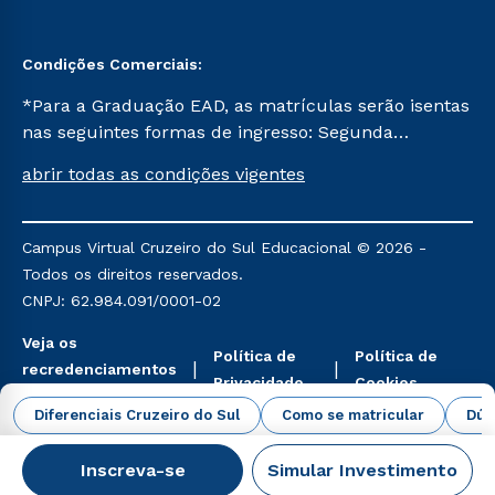
Condições Comerciais:
*Para a Graduação EAD, as matrículas serão isentas
nas seguintes formas de ingresso: Segunda
Graduação, Segunda Graduação 2.0 e Transferência.
abrir todas as condições vigentes
Já para as demais, a taxa de matrícula será de R$
49. *Para a Pós-graduação EAD, as ofertas
mencionadas são referentes aos cursos: Ensino
Campus Virtual Cruzeiro do Sul Educacional © 2026 -
Religioso, Geografia para a Docência e Metodologia
Todos os direitos reservados.
do Ensino de História: Questões Atuais.
CNPJ: 62.984.091/0001-02
Veja os
Política de
Política de
recredenciamentos
Privacidade
Cookies
aqui
Diferenciais Cruzeiro do Sul
Como se matricular
Dúv
Inscreva-se
Simular Investimento