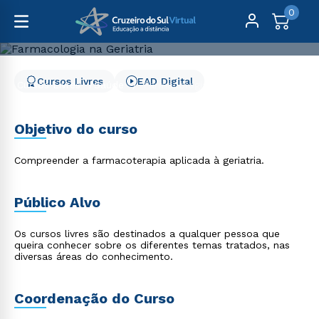
0
Cursos Livres
EAD Digital
Cursos Livres
Saúde
Farmacologia na Geriatria
Farmacologia na Geriatria
Objetivo do curso
Compreender a farmacoterapia aplicada à geriatria.
Público Alvo
Os cursos livres são destinados a qualquer pessoa que
queira conhecer sobre os diferentes temas tratados, nas
diversas áreas do conhecimento.
Coordenação do Curso