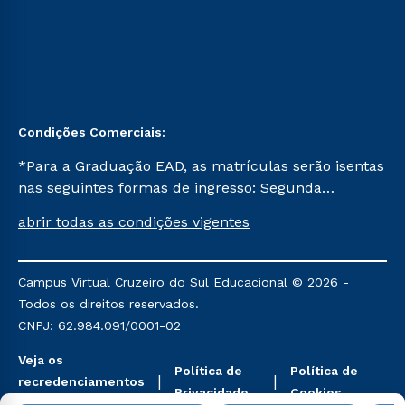
Condições Comerciais:
*Para a Graduação EAD, as matrículas serão isentas
nas seguintes formas de ingresso: Segunda
Graduação, Segunda Graduação 2.0 e Transferência.
abrir todas as condições vigentes
Já para as demais, a taxa de matrícula será de R$
49. *Para a Pós-graduação EAD, as ofertas
mencionadas são referentes aos cursos: Ensino
Campus Virtual Cruzeiro do Sul Educacional © 2026 -
Religioso, Geografia para a Docência e Metodologia
Todos os direitos reservados.
do Ensino de História: Questões Atuais.
CNPJ: 62.984.091/0001-02
Veja os
Política de
Política de
recredenciamentos
Privacidade
Cookies
aqui