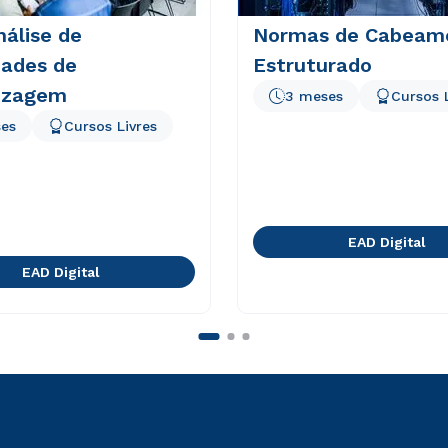
nálise de
Normas de Cabeam
dades de
Estruturado
izagem
3 meses
Cursos 
es
Cursos Livres
EAD Digital
EAD Digital