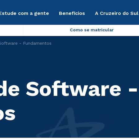
Estude com a gente
Benefícios
A Cruzeiro do Sul
Como se matricular
 Software - Fundamentos
de Software -
os