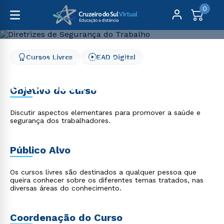
0
Cursos Livres
EAD Digital
Cursos Livres
Engenharia e Tecnologia
Diretrizes de Segurança do Trabalho
Diretrizes de Segurança
Objetivo do curso
do Trabalho
Discutir aspectos elementares para promover a saúde e
segurança dos trabalhadores.
Público Alvo
Os cursos livres são destinados a qualquer pessoa que
queira conhecer sobre os diferentes temas tratados, nas
diversas áreas do conhecimento.
Coordenação do Curso