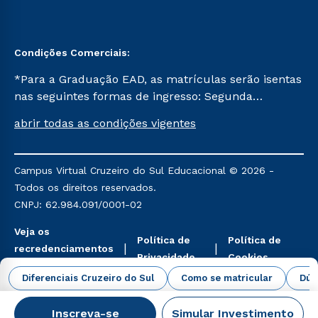
Condições Comerciais:
*Para a Graduação EAD, as matrículas serão isentas
nas seguintes formas de ingresso: Segunda
Graduação, Segunda Graduação 2.0 e Transferência.
abrir todas as condições vigentes
Já para as demais, a taxa de matrícula será de R$
49. *Para a Pós-graduação EAD, as ofertas
mencionadas são referentes aos cursos: Ensino
Campus Virtual Cruzeiro do Sul Educacional © 2026 -
Religioso, Geografia para a Docência e Metodologia
Todos os direitos reservados.
do Ensino de História: Questões Atuais.
CNPJ: 62.984.091/0001-02
Veja os
Política de
Política de
recredenciamentos
Privacidade
Cookies
aqui
Diferenciais Cruzeiro do Sul
Como se matricular
Dúv
Inscreva-se
Simular Investimento