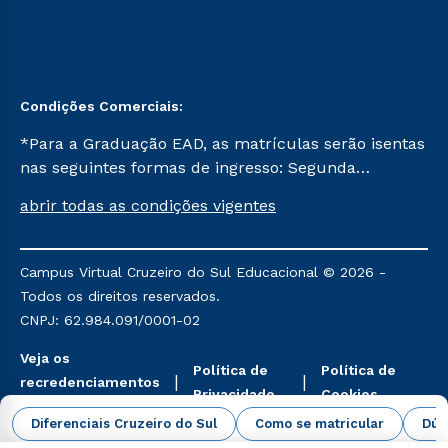
Condições Comerciais:
*Para a Graduação EAD, as matrículas serão isentas
nas seguintes formas de ingresso: Segunda
Graduação, Segunda Graduação 2.0 e Transferência.
abrir todas as condições vigentes
Já para as demais, a taxa de matrícula será de R$
49. *Para a Pós-graduação EAD, as ofertas
mencionadas são referentes aos cursos: Ensino
Campus Virtual Cruzeiro do Sul Educacional © 2026 -
Religioso, Geografia para a Docência e Metodologia
Todos os direitos reservados.
do Ensino de História: Questões Atuais.
CNPJ: 62.984.091/0001-02
Veja os
Política de
Política de
recredenciamentos
Privacidade
Cookies
aqui
Diferenciais Cruzeiro do Sul
Como se matricular
Dúv