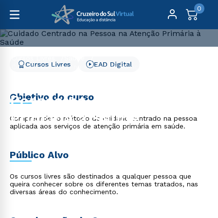
0
Cursos Livres
Saúde
Cursos Livres
EAD Digital
Cuidado Centrado na Pessoa na Atenção Primária à Saúde
Cuidado Centrado na
Objetivo do curso
Pessoa na Atenção
Primária à Saúde
Compreender o método de cuidado centrado na pessoa
aplicada aos serviços de atenção primária em saúde.
Público Alvo
Os cursos livres são destinados a qualquer pessoa que
queira conhecer sobre os diferentes temas tratados, nas
diversas áreas do conhecimento.