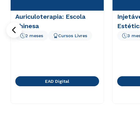
Auriculoterapia: Escola
Injetáv
Chinesa
Estétic
2 meses
Cursos Livres
3 me
EAD Digital