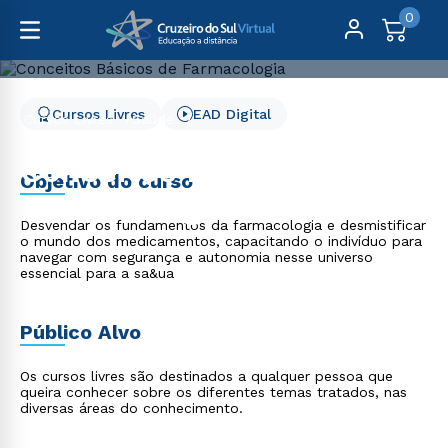
0
Cursos Livres
EAD Digital
Cursos Livres
Saúde
Conceitos Básicos de Farmacologia
Conceitos Básicos de
Objetivo do curso
Farmacologia
Desvendar os fundamentos da farmacologia e desmistificar
o mundo dos medicamentos, capacitando o indivíduo para
navegar com segurança e autonomia nesse universo
essencial para a sa&ua
Público Alvo
Os cursos livres são destinados a qualquer pessoa que
queira conhecer sobre os diferentes temas tratados, nas
diversas áreas do conhecimento.