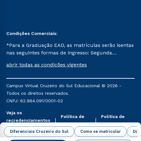
Condições Comerciais:
*Para a Graduação EAD, as matrículas serão isentas
nas seguintes formas de ingresso: Segunda
Graduação, Segunda Graduação 2.0 e Transferência.
abrir todas as condições vigentes
Já para as demais, a taxa de matrícula será de R$
49. *Para a Pós-graduação EAD, as ofertas
mencionadas são referentes aos cursos: Ensino
Campus Virtual Cruzeiro do Sul Educacional © 2026 -
Religioso, Geografia para a Docência e Metodologia
Todos os direitos reservados.
do Ensino de História: Questões Atuais.
CNPJ: 62.984.091/0001-02
Veja os
Política de
Política de
recredenciamentos
Privacidade
Cookies
aqui
Diferenciais Cruzeiro do Sul
Como se matricular
Dúv