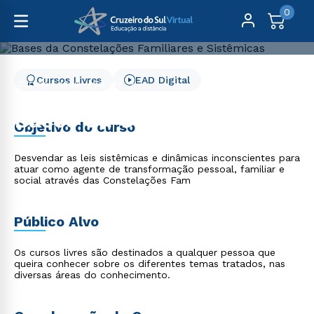
0
Cursos Livres
EAD Digital
Cursos Livres
Saúde
Bases da Constelações Familiares e Sistêmicas
Bases da Constelações
Objetivo do curso
Familiares e Sistêmicas
Desvendar as leis sistêmicas e dinâmicas inconscientes para
atuar como agente de transformação pessoal, familiar e
social através das Constelações Fam
Público Alvo
Os cursos livres são destinados a qualquer pessoa que
queira conhecer sobre os diferentes temas tratados, nas
diversas áreas do conhecimento.