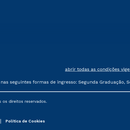
abrir todas as condições vig
 nas seguintes formas de ingresso: Segunda Graduação, S
comerciais oferecidos serão
 os direitos reservados.
nais poderão sofrer alterações nos períodos de rematríc
Política de Cookies