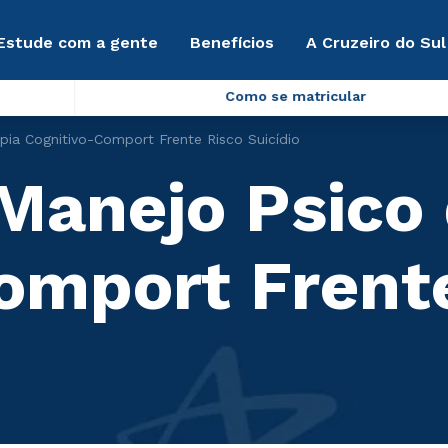
Estude com a gente
Benefícios
A Cruzeiro do Sul
Como se matricular
pia Cognitivo-Comport Frente Risco Suicídio
 Manejo Psico 
omport Frent