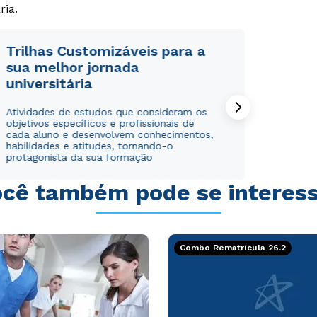
ria.
Trilhas Customizáveis para a
sua melhor jornada
universitária
Rápido e fácil
Rápido e fácil
WhatsApp
WhatsApp
Atividades de estudos que consideram os
objetivos específicos e profissionais de
ou
ou
cada aluno e desenvolvem conhecimentos,
habilidades e atitudes, tornando-o
protagonista da sua formação
cê também pode se interes
Estou de acordo com a
Estou de acordo com a
Política de Privacidade.
Política de Privacidade.
e
e
Combo Rematrícula 26.2
autorizo que meus dados sejam utilizados para o
autorizo que meus dados sejam utilizados para o
envio de conteúdos da Cruzeiro do Sul.
envio de conteúdos da Cruzeiro do Sul.