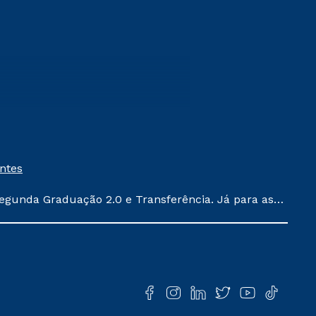
entes
egunda Graduação 2.0 e Transferência. Já para as
ula conforme exposto no contrato de prestação de