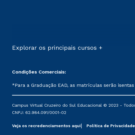
Explorar os principais cursos +
Condições Comerciais:
*Para a Graduação EAD, as matrículas serão isentas
demais, a taxa de matrícula será de R$ 49. *Para a Pós-graduação EAD, as ofertas mencionadas são referentes aos cursos: Ensino Religioso, Geografia para a
Docência e Metodologia do Ensino de História: Questões Atuais. **Semipresencial é um formato do Ensino a Distância. **Descontos 
Campus Virtual Cruzeiro do Sul Educacional © 2023 - Todos
mantidos conforme negociação. Descontos institucio
CNPJ: 62.984.091/0001-02
serviços.
Veja os recredenciamentos aqui
Política de Privacidade