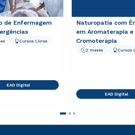
o de Enfermagem
Naturopatia com Ê
ergências
em Aromaterapia e
Cromoterapia
es
Cursos Livres
2 meses
Cursos L
EAD Digital
EAD Digital