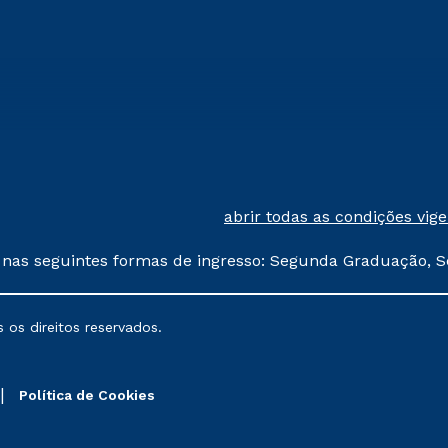
abrir todas as condições vig
 nas seguintes formas de ingresso: Segunda Graduação, S
comerciais oferecidos serão
 os direitos reservados.
nais poderão sofrer alterações nos períodos de rematríc
Política de Cookies