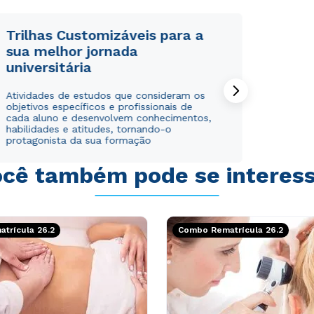
Trilhas Customizáveis para a
sua melhor jornada
universitária
Rápido e fácil
Rápido e fácil
Atividades de estudos que consideram os
WhatsApp
WhatsApp
objetivos específicos e profissionais de
ou
ou
cada aluno e desenvolvem conhecimentos,
habilidades e atitudes, tornando-o
protagonista da sua formação
cê também pode se interes
Estou de acordo com a
Estou de acordo com a
Política de Privacidade.
Política de Privacidade.
e
e
trícula 26.2
Combo Rematrícula 26.2
autorizo que meus dados sejam utilizados para o
autorizo que meus dados sejam utilizados para o
envio de conteúdos da Cruzeiro do Sul.
envio de conteúdos da Cruzeiro do Sul.