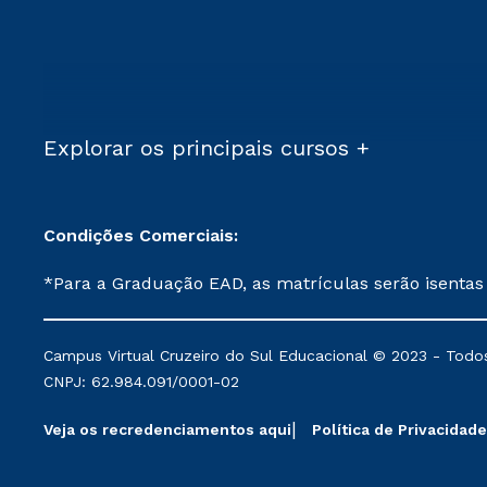
Explorar os principais cursos +
Condições Comerciais:
*Para a Graduação EAD, as matrículas serão isentas
demais, a taxa de matrícula será de R$ 49. *Para a Pós-graduação EAD, as ofertas mencionadas são referentes aos cursos: Ensino Religioso, Geografia para a
Docência e Metodologia do Ensino de História: Questões Atuais. **Semipresencial é um formato do Ensino a Distância. **Descontos 
Campus Virtual Cruzeiro do Sul Educacional © 2023 - Todos
mantidos conforme negociação. Descontos institucio
CNPJ: 62.984.091/0001-02
serviços.
Veja os recredenciamentos aqui
Política de Privacidade