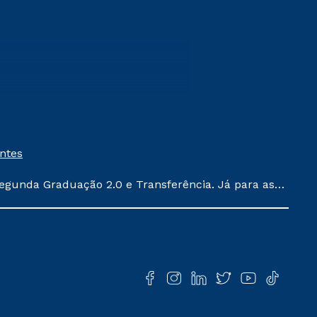
entes
egunda Graduação 2.0 e Transferência. Já para as
ula conforme exposto no contrato de prestação de