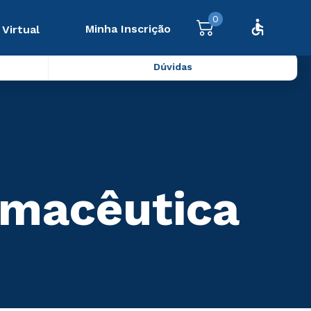
0
Minha Inscrição
 Virtual
Dúvidas
rmacêutica