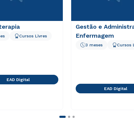
erapia
Gestão e Administr
Enfermagem
es
Cursos Livres
3 meses
Cursos 
EAD Digital
EAD Digital