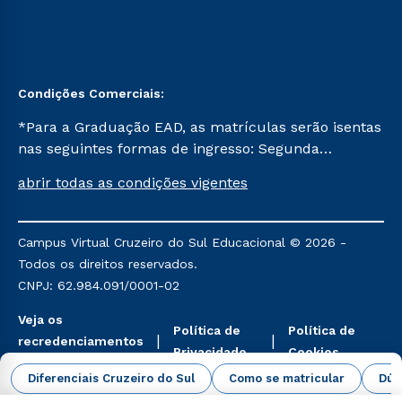
Condições Comerciais:
*Para a Graduação EAD, as matrículas serão isentas
nas seguintes formas de ingresso: Segunda
Graduação, Segunda Graduação 2.0 e Transferência.
abrir todas as condições vigentes
Já para as demais, a taxa de matrícula será de R$
49. *Para a Pós-graduação EAD, as ofertas
mencionadas são referentes aos cursos: Ensino
Campus Virtual Cruzeiro do Sul Educacional © 2026 -
Religioso, Geografia para a Docência e Metodologia
Todos os direitos reservados.
do Ensino de História: Questões Atuais.
CNPJ: 62.984.091/0001-02
Veja os
Política de
Política de
recredenciamentos
Privacidade
Cookies
aqui
Diferenciais Cruzeiro do Sul
Como se matricular
Dúv