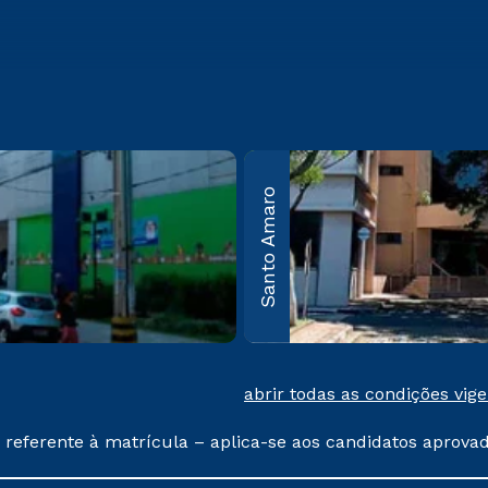
bos
Guarulhos
Santo Amaro
Av. Salgado Filho, nº
50 Vila
100, Cond. Campus
São
Guarulhos –
: 05305-
Guarulhos – SP CEP:
07115-000
mais
Saiba mais
abrir todas as condições vig
 referente à matrícula – aplica-se aos candidatos aprova
% de desconto, ambos ingressantes no semestre vigente, 