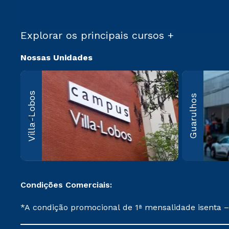
Explorar os principais cursos +
Nossas Unidades
Villa-Lo
Villa-Lobos
Guarulhos
Av. Imperatriz
Leopoldina, 5
Leopoldina, 
Paulo, SP CEP
000
Saiba 
Condições Comerciais:
*A condição promocional de 1ª mensalidade isenta –
on-line ou agendada, que ofertam bolsas de até 50