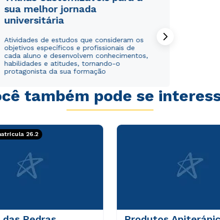
sua melhor jornada
universitária
Atividades de estudos que consideram os
objetivos específicos e profissionais de
cada aluno e desenvolvem conhecimentos,
habilidades e atitudes, tornando-o
protagonista da sua formação
cê também pode se interes
Rápido e fácil
Rápido e fácil
WhatsApp
WhatsApp
ou
ou
trícula 26.2
Estou de acordo com a
Estou de acordo com a
Política de Privacidade.
Política de Privacidade.
e
e
autorizo que meus dados sejam utilizados para o
autorizo que meus dados sejam utilizados para o
envio de conteúdos da Cruzeiro do Sul.
envio de conteúdos da Cruzeiro do Sul.
 das Pedras
Produtos Apiterápi