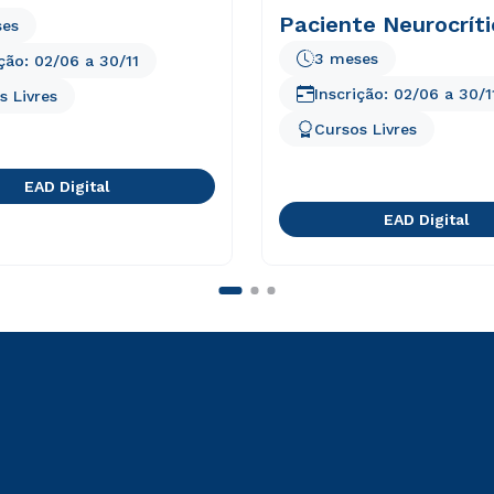
Paciente Neurocríti
ses
3 meses
ição:
02/06
a
30/11
Inscrição:
02/06
a
30/1
s Livres
Cursos Livres
EAD Digital
EAD Digital