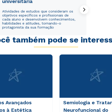
universitária
Atividades de estudos que consideram os
objetivos específicos e profissionais de
cada aluno e desenvolvem conhecimentos,
habilidades e atitudes, tornando-o
protagonista da sua formação
cê também pode se interes
Rápido e fácil
Rápido e fácil
WhatsApp
WhatsApp
ou
ou
Estou de acordo com a
Estou de acordo com a
Política de Privacidade.
Política de Privacidade.
e
e
autorizo que meus dados sejam utilizados para o
autorizo que meus dados sejam utilizados para o
os Avançados
Semiologia e Trat
envio de conteúdos da Cruzeiro do Sul.
envio de conteúdos da Cruzeiro do Sul.
os à Estética
Neurofuncional do