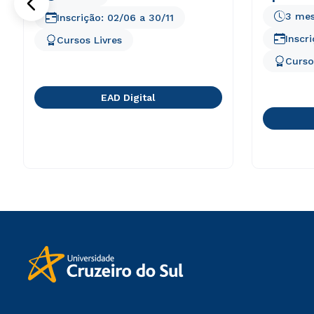
3 me
Inscrição:
02/06
a
30/11
Inscr
Cursos Livres
Curso
EAD Digital