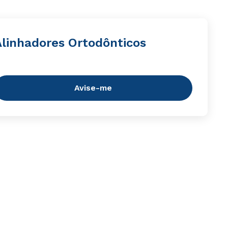
Alinhadores Ortodônticos
Avise-me