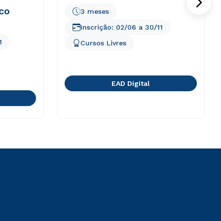
co
3 meses
Inscrição:
02/06
a
30/11
1
Cursos Livres
EAD Digital