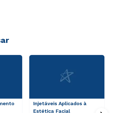
sar
amento
Injetáveis Aplicados à
Estética Facial