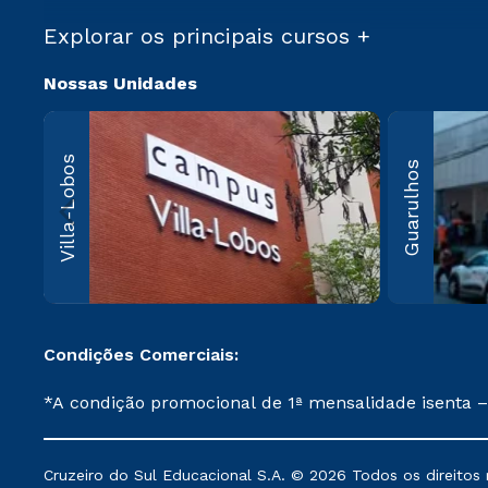
Explorar os principais cursos +
Nossas Unidades
Villa-Lo
Villa-Lobos
Guarulhos
Av. Imperatriz
Leopoldina, 5
Leopoldina, 
Paulo, SP CEP
000
Saiba 
Condições Comerciais:
*A condição promocional de 1ª mensalidade isenta –
on-line ou agendada, que ofertam bolsas de até 50
cancelado ou trancado sua matrícula em uma das Ins
Cruzeiro do Sul Educacional S.A. © 2026 Todos os direitos 
de Medicina, e também para matriculados via FIES