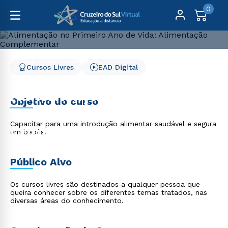
0
Cursos Livres
Saúde
Cursos Livres
EAD Digital
Alimentação no Primeiro Ano de Vida: Alimentação
Complementar
Alimentação no Primeiro
Objetivo do curso
Ano de Vida: Alimentação
Capacitar para uma introdução alimentar saudável e segura
Complementar
em bebês.
Público Alvo
Os cursos livres são destinados a qualquer pessoa que
queira conhecer sobre os diferentes temas tratados, nas
diversas áreas do conhecimento.