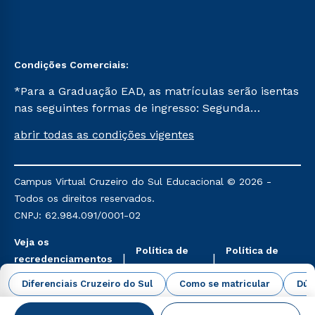
Condições Comerciais:
*Para a Graduação EAD, as matrículas serão isentas
nas seguintes formas de ingresso: Segunda
Graduação, Segunda Graduação 2.0 e Transferência.
abrir todas as condições vigentes
Já para as demais, a taxa de matrícula será de R$
49. *Para a Pós-graduação EAD, as ofertas
mencionadas são referentes aos cursos: Ensino
Campus Virtual Cruzeiro do Sul Educacional © 2026 -
Religioso, Geografia para a Docência e Metodologia
Todos os direitos reservados.
do Ensino de História: Questões Atuais.
CNPJ: 62.984.091/0001-02
Veja os
Política de
Política de
recredenciamentos
Privacidade
Cookies
aqui
Diferenciais Cruzeiro do Sul
Como se matricular
Dúv