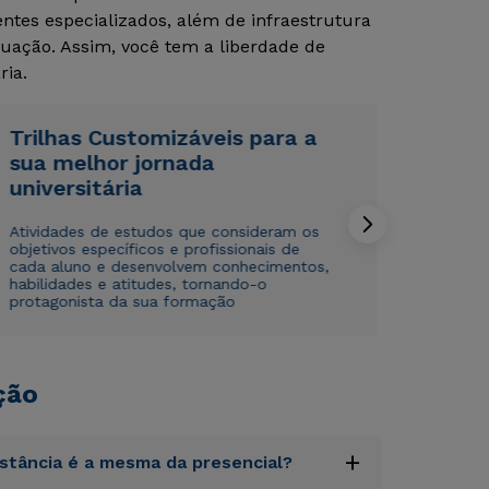
tes especializados, além de infraestrutura
uação. Assim, você tem a liberdade de
ria.
Trilhas Customizáveis para a
sua melhor jornada
universitária
Rápido e fácil
Rápido e fácil
WhatsApp
WhatsApp
Atividades de estudos que consideram os
ou
ou
objetivos específicos e profissionais de
cada aluno e desenvolvem conhecimentos,
habilidades e atitudes, tornando-o
protagonista da sua formação
ção
Estou de acordo com a
Estou de acordo com a
Política de Privacidade.
Política de Privacidade.
e
e
autorizo que meus dados sejam utilizados para o
autorizo que meus dados sejam utilizados para o
envio de conteúdos da Cruzeiro do Sul.
envio de conteúdos da Cruzeiro do Sul.
+
istância é a mesma da presencial?