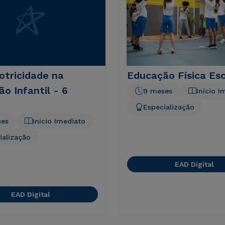
otricidade na
Educação Física Esc
o Infantil - 6
9 meses
Início I
Especialização
ses
Início Imediato
ialização
EAD Digital
EAD Digital