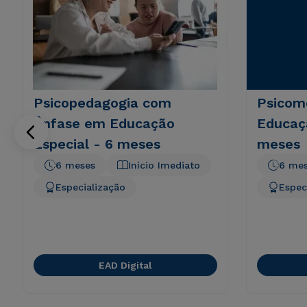
Psicopedagogia com
Psicom
Ênfase em Educação
Educaçã
Especial - 6 meses
meses
6 meses
Início Imediato
6 me
Especialização
Espec
EAD Digital