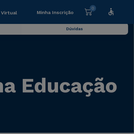
0
Minha Inscrição
 Virtual
Dúvidas
na Educação