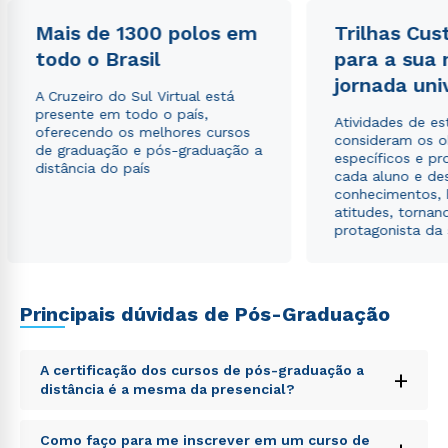
Mais de 1300 polos em
Trilhas Cus
todo o Brasil
para a sua
Estou de acordo com a
Política de Privacidade.
e
jornada uni
autorizo que meus dados sejam utilizados para o
A Cruzeiro do Sul Virtual está
envio de conteúdos da Cruzeiro do Sul.
presente em todo o país,
Atividades de e
oferecendo os melhores cursos
consideram os o
de graduação e pós-graduação a
específicos e pro
distância do país
cada aluno e de
conhecimentos, 
atitudes, tornan
protagonista da
Principais dúvidas de Pós-Graduação
A certificação dos cursos de pós-graduação a
+
distância é a mesma da presencial?
Sed ut perspiciatis unde omnis iste natus error sit
Como faço para me inscrever em um curso de