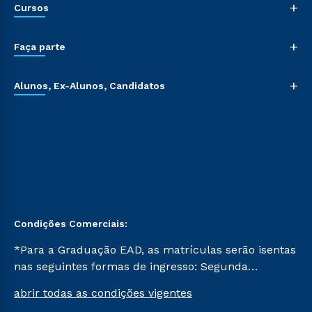
+
Cursos
+
Faça parte
+
Alunos, Ex-Alunos, Candidatos
Condições Comerciais:
*Para a Graduação EAD, as matrículas serão isentas
nas seguintes formas de ingresso: Segunda
Graduação, Segunda Graduação 2.0 e Transferência.
abrir todas as condições vigentes
Já para as demais, a taxa de matrícula será de R$