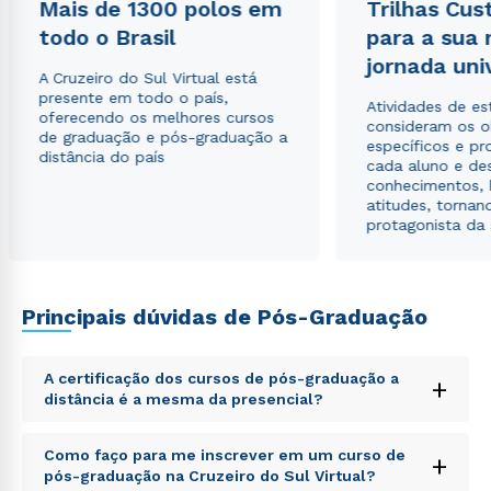
Mais de 1300 polos em
Trilhas Cus
Estou de acordo com a
Política de Privacidade.
e
autorizo que meus dados sejam utilizados para o
todo o Brasil
para a sua
envio de conteúdos da Cruzeiro do Sul.
jornada uni
A Cruzeiro do Sul Virtual está
presente em todo o país,
Atividades de e
oferecendo os melhores cursos
consideram os o
de graduação e pós-graduação a
específicos e pro
distância do país
cada aluno e de
conhecimentos, 
atitudes, tornan
protagonista da
Principais dúvidas de Pós-Graduação
A certificação dos cursos de pós-graduação a
+
distância é a mesma da presencial?
Sed ut perspiciatis unde omnis iste natus error sit
Como faço para me inscrever em um curso de
+
voluptatem accusantium doloremque laudantium,
pós-graduação na Cruzeiro do Sul Virtual?
totam rem aperiam, eaque ipsa quae ab illo inventore