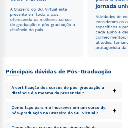
jornada uni
A Cruzeiro do Sul Virtual está
presente em todo o país,
Atividades de e
oferecendo os melhores cursos
consideram os o
de graduação e pós-graduação a
específicos e pro
distância do país
cada aluno e de
conhecimentos, 
atitudes, tornan
protagonista da
Principais dúvidas de Pós-Graduação
A certificação dos cursos de pós-graduação a
+
distância é a mesma da presencial?
Sed ut perspiciatis unde omnis iste natus error sit
Como faço para me inscrever em um curso de
+
voluptatem accusantium doloremque laudantium,
pós-graduação na Cruzeiro do Sul Virtual?
totam rem aperiam, eaque ipsa quae ab illo inventore
veritatis et quasi architecto beatae vitae dicta sunt
Sed ut perspiciatis unde omnis iste natus error sit
explicabo. Nemo enim ipsam voluptatem quia
Como são os cursos de pós-graduação da