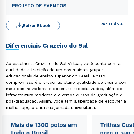
PROJETO DE EVENTOS
Ver Tudo +
Baixar Ebook
Diferenciais Cruzeiro do Sul
Rápido e fácil
Ao escolher a Cruzeiro do Sul Virtual, você conta com a
WhatsApp
qualidade e tradição de um dos maiores grupos
ou
educacionais de ensino superior do Brasil. Nosso
compromisso é oferecer ao aluno qualidade de ensino com
métodos inovadores e docentes especializados, além de
infraestrutura moderna e diversos cursos de graduação e
pós-graduação. Assim, você tem a liberdade de escolher a
melhor opção para sua jornada universitária.
Estou de acordo com a
Política de Privacidade.
e
Mais de 1300 polos em
Trilhas Cus
autorizo que meus dados sejam utilizados para o
todo o Brasil
para a sua
envio de conteúdos da Cruzeiro do Sul.