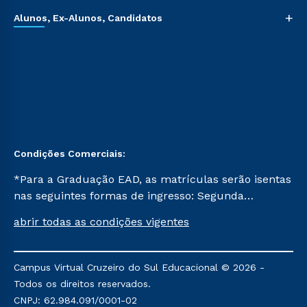
+
Alunos, Ex-Alunos, Candidatos
Condições Comerciais:
*Para a Graduação EAD, as matrículas serão isentas
nas seguintes formas de ingresso: Segunda
Graduação, Segunda Graduação 2.0 e Transferência.
abrir todas as condições vigentes
Já para as demais, a taxa de matrícula será de R$
49. *Para a Pós-graduação EAD, as ofertas
mencionadas são referentes aos cursos: Ensino
Campus Virtual Cruzeiro do Sul Educacional © 2026 -
Religioso, Geografia para a Docência e Metodologia
Todos os direitos reservados.
do Ensino de História: Questões Atuais.
CNPJ: 62.984.091/0001-02