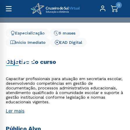
0
Especialização
6 meses
Pós-Graduação
Educação
Secretariado Escolar - 6 meses
Início Imediato
EAD Digital
Secretariado Escolar - 6
meses
Objetivo do curso
Capacitar profissionais para atuação em secretaria escolar,
desenvolvendo competências em gestão de
documentação, processos administrativos educacionais,
atendimento qualificado à comunidade escolar e suporte à
gestão institucional conforme legislação e normas
educacionais vigentes.
Ler mais
Público Alvo