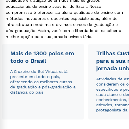
qualidade e tradição de um dos maiores grupos
educacionais de ensino superior do Brasil. Nosso
compromisso é oferecer ao aluno qualidade de ensino com
Rápido e fácil
métodos inovadores e docentes especializados, além de
WhatsApp
infraestrutura moderna e diversos cursos de graduação e
ou
pós-graduação. Assim, você tem a liberdade de escolher a
melhor opção para sua jornada universitária.
Mais de 1300 polos em
Trilhas Cus
todo o Brasil
para a sua
jornada uni
A Cruzeiro do Sul Virtual está
Estou de acordo com a
Política de Privacidade.
e
presente em todo o país,
autorizo que meus dados sejam utilizados para o
Atividades de e
oferecendo os melhores cursos
envio de conteúdos da Cruzeiro do Sul.
consideram os o
de graduação e pós-graduação a
específicos e pro
distância do país
cada aluno e de
conhecimentos, 
atitudes, tornan
protagonista da