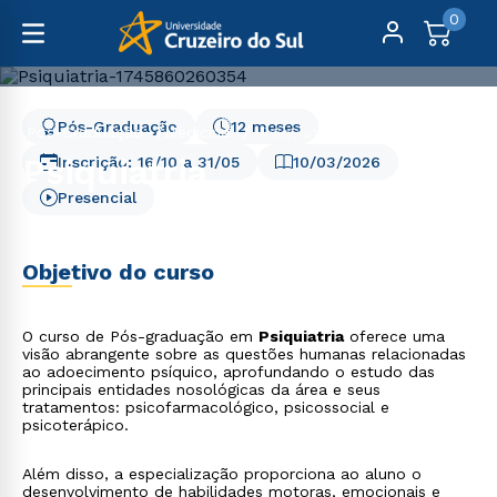
0
Pós-Graduação
12 meses
Pós-Graduação
Medicina
Psiquiatria
Psiquiatria
Inscrição:
16/10
a
31/05
10/03/2026
Presencial
Objetivo do curso
O curso de Pós-graduação em
Psiquiatria
oferece uma
visão abrangente sobre as questões humanas relacionadas
ao adoecimento psíquico, aprofundando o estudo das
principais entidades nosológicas da área e seus
tratamentos: psicofarmacológico, psicossocial e
psicoterápico.
Além disso, a especialização proporciona ao aluno o
desenvolvimento de habilidades motoras, emocionais e