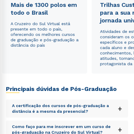
Mais de 1300 polos em
Trilhas Cus
todo o Brasil
para a sua
jornada uni
A Cruzeiro do Sul Virtual está
presente em todo o país,
Atividades de e
oferecendo os melhores cursos
consideram os o
de graduação e pós-graduação a
Estou de acordo com a
Política de Privacidade.
e
específicos e pro
distância do país
autorizo que meus dados sejam utilizados para o
cada aluno e de
envio de conteúdos da Cruzeiro do Sul.
conhecimentos, 
atitudes, tornan
protagonista da
Principais dúvidas de Pós-Graduação
A certificação dos cursos de pós-graduação a
+
distância é a mesma da presencial?
Sed ut perspiciatis unde omnis iste natus error sit
Como faço para me inscrever em um curso de
+
voluptatem accusantium doloremque laudantium,
pós-graduação na Cruzeiro do Sul Virtual?