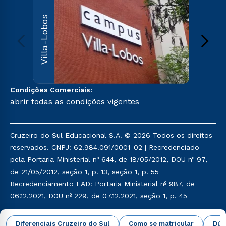
Villa
Villa-Lobos
Av. Imper
Leopoldin
Leopoldi
Paulo, S
000
Sai
Condições Comerciais:
abrir todas as condições vigentes
Cruzeiro do Sul Educacional S.A. © 2026 Todos os direitos
reservados. CNPJ: 62.984.091/0001-02 | Recredenciado
pela Portaria Ministerial nº 644, de 18/05/2012, DOU nº 97,
de 21/05/2012, seção 1, p. 13, seção 1, p. 55
Recredenciamento EAD: Portaria Ministerial nº 987, de
06.12.2021, DOU nº 229, de 07.12.2021, seção 1, p. 45
Política de Privacidade
Política de Cookies
Diferenciais Cruzeiro do Sul
Como se matricular
Dúv