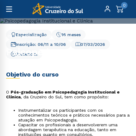
0
Especialização
16 meses
Pós-Graduação
Educação
Psicopedagogia Institucional e Clínica
Inscrição:
06/11
a
10/06
07/03/2026
Psicopedagogia
Presencial
Institucional e Clínica
Objetivo do curso
O
Pós-graduação em Psicopedagogia Institucional e
Clínica
, da Cruzeiro do Sul, tem como propósito:
Instrumentalizar os participantes com os
conhecimentos teóricos e práticos necessários para a
atuação em Psicopedagogia.
Capacitar os profissionais a desenvolverem uma
abordagem terapêutica na educação, tanto em
instituições quanto em consultórios.